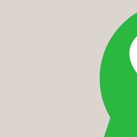
il sogno – abiti da sposo ferrara – 00012