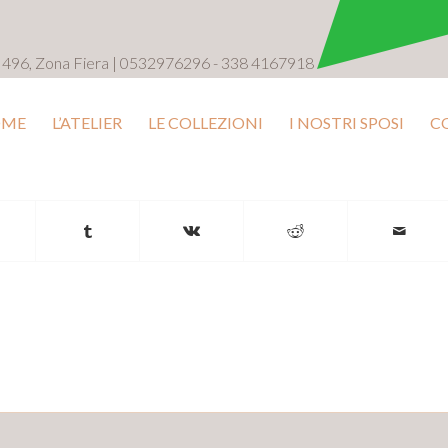
a 496, Zona Fiera | 0532976296 - 338 4167918
ME
L’ATELIER
LE COLLEZIONI
I NOSTRI SPOSI
C